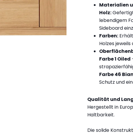
Materialien 
Holz:
Gefertigt
lebendigem Far
Sideboard einz
Farben:
Erhält
Holzes jeweils
Oberflächen
Farbe 1 Oiled
–
strapazierfähi
Farbe 46 Bia
Schutz und ei
Qualität und Lang
Hergestellt in Euro
Haltbarkeit.
Die solide Konstrukt