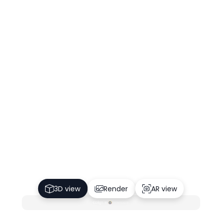
3D view
Render
AR view
P
O
WERED