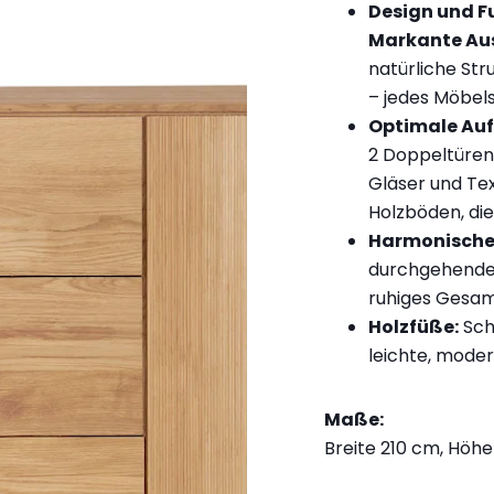
Design und F
Markante Au
natürliche Str
– jedes Möbelst
Optimale Au
2 Doppeltüren 
Gläser und Tex
Holzböden, di
Harmonisches
durchgehende 
ruhiges Gesam
Holzfüße:
Sch
leichte, mode
Maße:
Breite 210 cm, Höhe