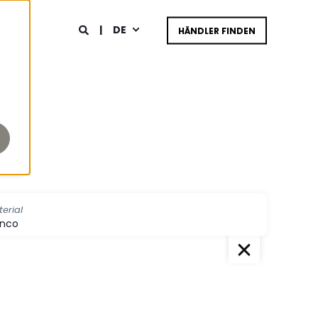
DE
HÄNDLER FINDEN
erial
anco