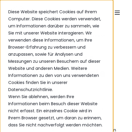
Diese Website speichert Cookies auf Ihrem
Computer. Diese Cookies werden verwendet,
um Informationen darüber zu sammeln, wie
Sie mit unserer Website interagieren. Wir
Rustikale Eiche
Rustikaler Eichen-Esstisch
verwenden diese Informationen, um Ihre
Browser-Erfahrung zu verbessern und
anzupassen, sowie für Analysen und
ROMA / PARMA
Messungen zu unseren Besuchern auf dieser
Website und anderen Medien. Weitere
Bank – Rustikale
Informationen zu den von uns verwendeten
Eiche
Cookies finden Sie in unserer
Datenschutzrichtlinie.
Wenn Sie ablehnen, werden Ihre
Die ROMA und PARMA Bänke vereinen einen
Informationen beim Besuch dieser Website
kraftvollen und charakterstarken Ausdruck mit
nicht erfasst. Ein einzelnes Cookie wird in
hochwertiger Handwerkskunst und moderner
Ihrem Browser gesetzt, um daran zu erinnern,
Funktionalität. Gefertigt aus rustikaler Eiche
dass Sie nicht nachverfolgt werden möchten.
sorgen natürliche Astlöcher, Strukturvariationen