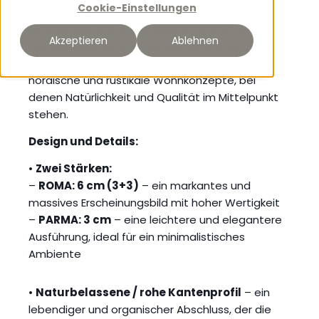
Cookie-Einstellungen
und ein lebendiges Farbspiel für eine warme,
einzigartige und authentische Optik. Eine Bank
Akzeptieren
Ablehnen
aus rustikaler Eiche ist die perfekte Ergänzung
zum Esstisch und passt ideal in moderne,
nordische und rustikale Wohnkonzepte, bei
denen Natürlichkeit und Qualität im Mittelpunkt
stehen.
Design und Details:
•
Zwei Stärken:
–
ROMA: 6 cm (3+3)
– ein markantes und
massives Erscheinungsbild mit hoher Wertigkeit
–
PARMA: 3 cm
– eine leichtere und elegantere
Ausführung, ideal für ein minimalistisches
Ambiente
•
Naturbelassene / rohe Kantenprofil
– ein
lebendiger und organischer Abschluss, der die