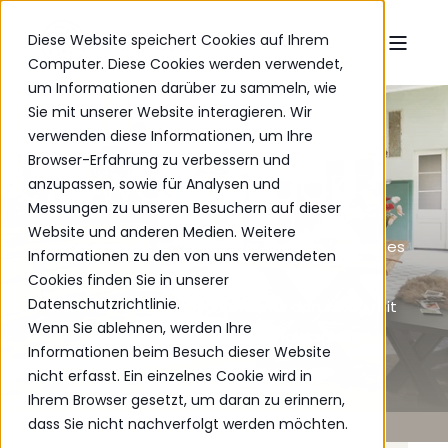
Diese Website speichert Cookies auf Ihrem
Computer. Diese Cookies werden verwendet,
um Informationen darüber zu sammeln, wie
Sie mit unserer Website interagieren. Wir
verwenden diese Informationen, um Ihre
Browser-Erfahrung zu verbessern und
WOODSTOCK
anzupassen, sowie für Analysen und
Messungen zu unseren Besuchern auf dieser
Website und anderen Medien. Weitere
Wenn die rohe Schönheit der Natur auf zeitloses
Informationen zu den von uns verwendeten
Design trifft.
Cookies finden Sie in unserer
Datenschutzrichtlinie.
Rustikale Eiche – geschaffen für den Alltag mit
Wenn Sie ablehnen, werden Ihre
Wärme, Charakter und Langlebigkeit.
Informationen beim Besuch dieser Website
nicht erfasst. Ein einzelnes Cookie wird in
Ihrem Browser gesetzt, um daran zu erinnern,
dass Sie nicht nachverfolgt werden möchten.